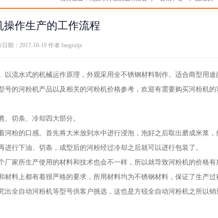
机操作生产的工作流程
日期：2017-10-19 作者
fangruijx
。以流水式的机械运作原理，外观采用全不锈钢材料制作。适合商型用途
型号的河粉机产品以及相关的河粉机价格参考，欢迎有需要购买河粉机的
煮、切条、冷却四大部分。
河粉的口感。首先将大米放到水中进行浸泡，泡好之后取出磨成米浆，
再进行下油、切条，成型后的河粉经过冷却之后就可以进行包装了。
个厂家所生产使用的材料和技术也会不一样，所以就导致河粉机的价格有
和材料上都有着很严格的要求，所用材料均为不锈钢材料，保证了生产过
究出全自动河粉机等型号供客户挑选，这也是方锐全自动河粉机之所以销