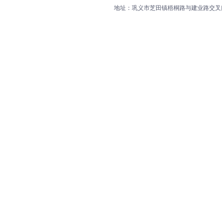
地址：巩义市芝田镇梧桐路与建业路交叉口向