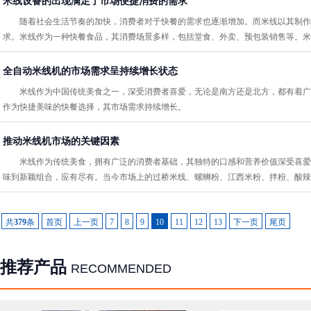
米线设备的出现满足了市场便捷消费的需求
随着社会生活节奏的加快，消费者对于快餐的需求也逐渐增加。而米线以其制作
求。米线作为一种快餐食品，其消费场景多样，包括堂食、外卖、预包装销售等‌。
全自动米线机的市场需求呈持续增长状态
米线作为中国传统美食之一，深受消费者喜爱，无论是南方还是北方，都有着广
作为快捷美味的快餐选择，其市场需求持续增长。
推动米线机市场的关键因素
米线作为传统美食，拥有广泛的消费者基础，其独特的口感和营养价值深受喜爱
味到新颖组合，应有尽有‌。当今市场上的过桥米线、螺蛳粉、江西米粉、拌粉、酸
共
379
条
首页
上一页
7
8
9
10
11
12
13
下一页
尾页
推荐产品
RECOMMENDED