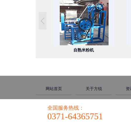
多功能米粉机
自熟米粉机
网站首页
关于方锐
资
全国服务热线：
0371-64365751