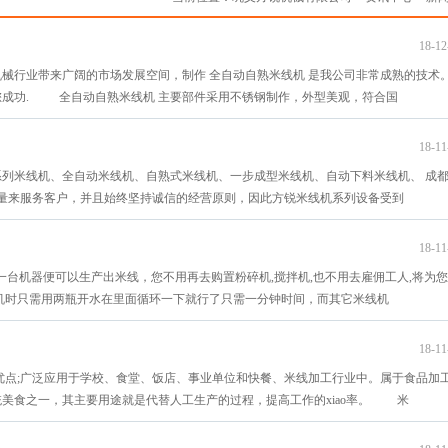
18-12
械行业带来广阔的市场发展空间，制作 全自动自熟米线机 是我公司非常成熟的技术
成功. 全自动自熟米线机 主要部件采用不锈钢制作，外型美观，符合国
18-11
列米线机、全自动米线机、自熟式米线机、一步成型米线机、自动下料米线机、 成
质量来服务客户，并且始终坚持诚信的经营原则，因此方锐米线机系列设备受到
18-11
,一台机器便可以生产出米线，您不用再去购置粉碎机,搅拌机,也不用去雇佣工人,将为
机时只需用两瓶开水在里面循环一下就行了只需一分钟时间，而其它米线机
18-11
优点;广泛应用于学校、食堂、饭店、事业单位和快餐、米线加工行业中。属于食品加
美食之一，其主要用途就是代替人工生产的过程，提高工作的xiao率。 米