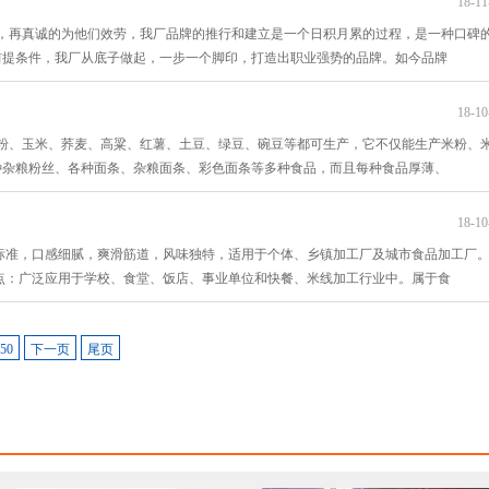
18-11
户，再真诚的为他们效劳，我厂品牌的推行和建立是一个日积月累的过程，是一种口碑
前提条件，我厂从底子做起，一步一个脚印，打造出职业强势的品牌。如今品牌
18-10
粉、玉米、荞麦、高粱、红薯、土豆、绿豆、碗豆等都可生产，它不仅能生产米粉、
种杂粮粉丝、各种面条、杂粮面条、彩色面条等多种食品，而且每种食品厚薄、
18-10
标准，口感细腻，爽滑筋道，风味独特，适用于个体、乡镇加工厂及城市食品加工厂
点：广泛应用于学校、食堂、饭店、事业单位和快餐、米线加工行业中。属于食
50
下一页
尾页