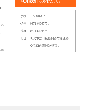
-01
联系我们
CONTACT US
的
手机：
18538168575
销售：
0371-64365751
-25
传真：
0371-64365751
米
地址：
巩义市芝田镇梧桐路与建业路
交叉口向西300米即到。
-18
。